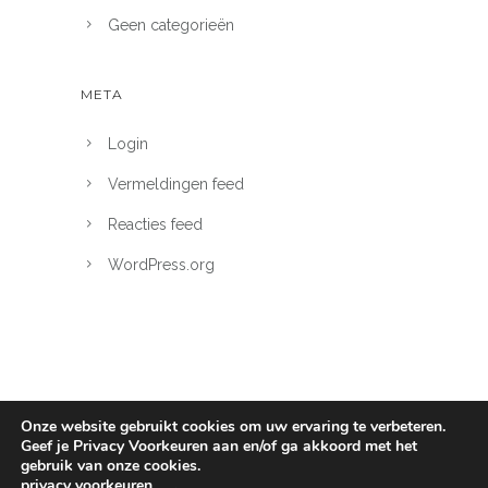
Geen categorieën
META
Login
Vermeldingen feed
Reacties feed
WordPress.org
Onze website gebruikt cookies om uw ervaring te verbeteren.
Geef je Privacy Voorkeuren aan en/of ga akkoord met het
gebruik van onze cookies.
PMT Den Bosch 2026 - KvK 67699731
privacy voorkeuren
.