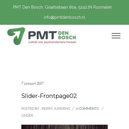
PMT Den Bosch, Graafsebaan 80a, 5242JN Rosmalen
info@pmtdenbosch.nl
7 januari 2017
Slider-Frontpage02
POSTED BY : BERRY JURRIENS
/
0 COMMENTS
/
UNDER :