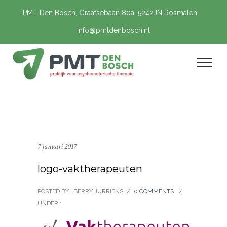
PMT Den Bosch, Graafsebaan 80a, 5242JN Rosmalen
info@pmtdenbosch.nl
7 januari 2017
logo-vaktherapeuten
POSTED BY : BERRY JURRIENS
/
0 COMMENTS
/
UNDER :