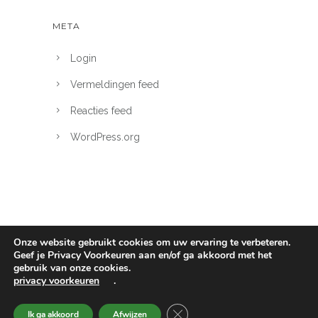
META
Login
Vermeldingen feed
Reacties feed
WordPress.org
Onze website gebruikt cookies om uw ervaring te verbeteren.
Geef je Privacy Voorkeuren aan en/of ga akkoord met het
gebruik van onze cookies.
PMT Den Bosch 2026 - KvK 67699731
privacy voorkeuren
.
Privacyverklaring
Voorwaarden
SLUIT AVG/GDPR COOKIE
Ik ga akkoord
Afwijzen