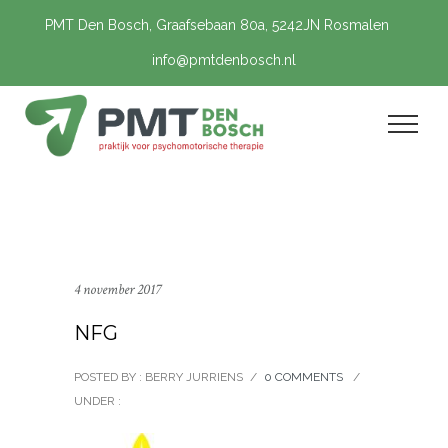
PMT Den Bosch, Graafsebaan 80a, 5242JN Rosmalen
info@pmtdenbosch.nl
4 november 2017
NFG
POSTED BY : BERRY JURRIENS
/
0 COMMENTS
/
UNDER :